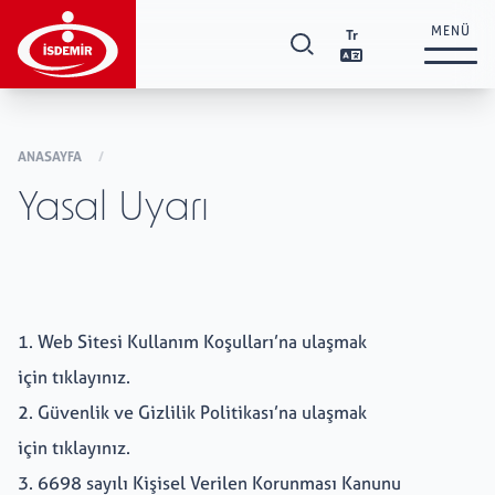
MENÜ
Tr
Kurumsal
+
ANASAYFA
/
Yasal Uyarı
Yatırımcı İlişkileri
+
Ürünler ve Hizmetler
+
1. Web Sitesi Kullanım Koşulları’na ulaşmak
için
tıklayınız.
Tedarikçi İlişkileri
+
2. Güvenlik ve Gizlilik Politikası’na ulaşmak
için
tıklayınız.
Sürdürülebilirlik
+
3. 6698 sayılı Kişisel Verilen Korunması Kanunu